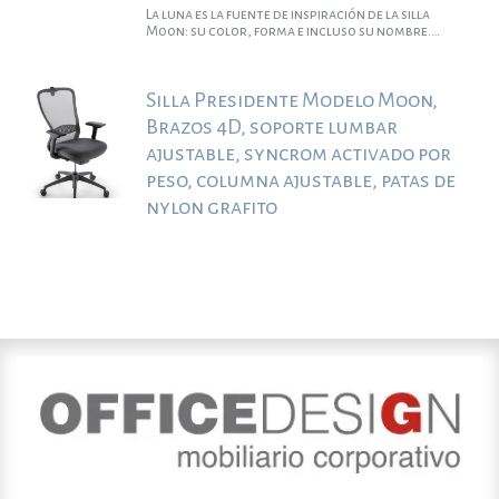
La luna es la fuente de inspiración de la silla
Moon: su color, forma e incluso su nombre.
También es una inspiración para quienes buscan
una silla que compita con las mejores marcas del
mundo. La comodidad y la ergonomía están
Silla Presidente Modelo Moon,
garantizadas, con ajustes que se adaptan a la
forma del cuerpo. La silla Moon es garantía de
Brazos 4D, soporte lumbar
alto rendimiento, bienestar y resultados
inspiradores.
ajustable, syncrom activado por
peso, columna ajustable, patas de
nylon grafito